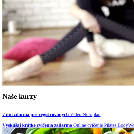
Naše kurzy
7 dní zdarma pre registrovaných
Video Nutriplan
Vyskúšaj krátke cvičenia zadarmo
Online cvičenie Pilates BodyW