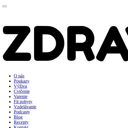
O nás
Poukazy
Výživa
Cvičenie
Varenie
Fit pobyty
Vzdelávanie
Podcasty
Blog
Recepty
Kontakt