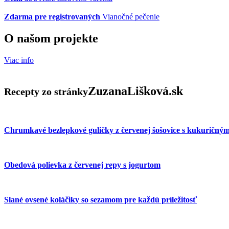
Zdarma pre registrovaných
Vianočné pečenie
O našom projekte
Viac info
ZuzanaLišková.sk
Recepty zo stránky
Chrumkavé bezlepkové guličky z červenej šošovice s kukuričným
Obedová polievka z červenej repy s jogurtom
Slané ovsené koláčiky so sezamom pre každú príležitosť